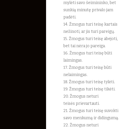
mylėti savo šeimininko, bet
sunkią minutę privalo jam
padėti.
14. Žmogus turi teisę kartais
nežinoti, ar jis turi pareigų.
15. Žmogus turi teisę abejoti,
bet tai nėra jo pareiga.
16. Žmogus turi teisę būti
laimingas.
17. Žmogus turi teisę būti
nelaimingas.
18. Žmogus turi teisę tylėti.
19. Žmogus turi teisę tikėti.
20. Žmogus neturi
teisės prievartauti.
21. Žmogus turi teisę suvokti
savo menkumą ir didingumą.
22. Žmogus neturi