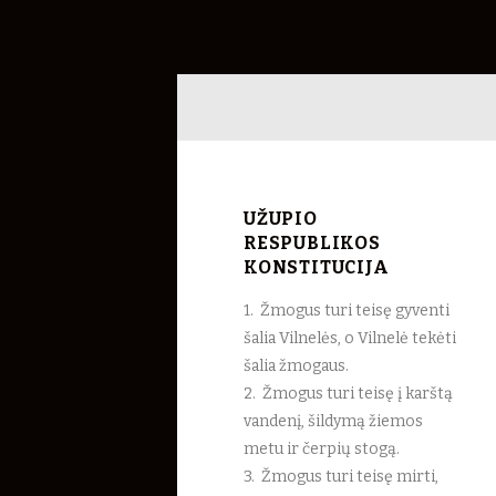
UŽUPIO
RESPUBLIKOS
KONSTITUCIJA
1. Žmogus turi teisę gyventi
šalia Vilnelės, o Vilnelė tekėti
šalia žmogaus.
2. Žmogus turi teisę į karštą
vandenį, šildymą žiemos
metu ir čerpių stogą.
3. Žmogus turi teisę mirti,