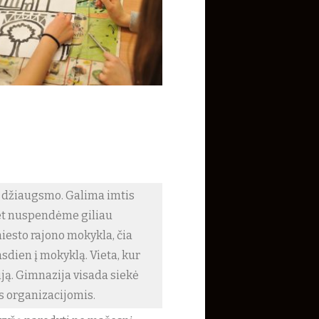
g džiaugsmo. Galima imtis
met nuspendėme giliau
iesto rajono mokykla, čia
sdien į mokyklą. Vieta, kur
iją. Gimnazija visada siekė
s organizacijomis.