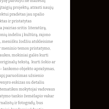
iryžę parodyti ne mažesnį
taigių projektų, atrasti naujų
ektui pradėtas jau spalio
tas ir pristatytas
airias sritis: literatūrą,
ių indėliu į kultūrą, rajono
u, menišku žodžiu atskleisime
 ir meninio temos pristatymo,
ukos, mokiniai galės kurti
 originalų tekstą, kurti šokio ar
ys- lankomo objekto aprašymas,
župį paruošimas užsienio
venyro eskizas su detaliu
atematikos mokytojai vadovaus
tatymo tankio žemėlapio vakar
alistų ir fotografų, bus