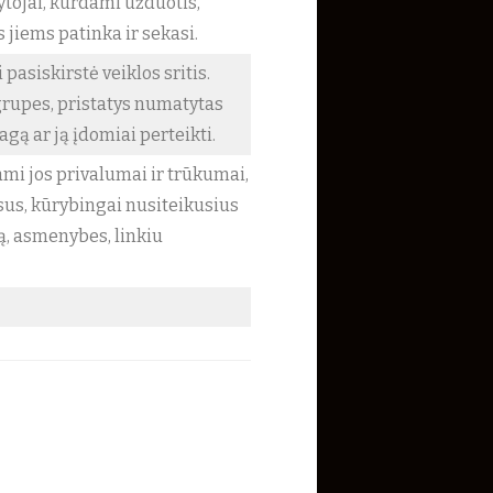
ytojai, kurdami užduotis,
as jiems patinka ir sekasi.
pasiskirstė veiklos sritis.
grupes, pristatys numatytas
agą ar ją įdomiai perteikti.
mi jos privalumai ir trūkumai,
sus, kūrybingai nusiteikusius
ą, asmenybes, linkiu