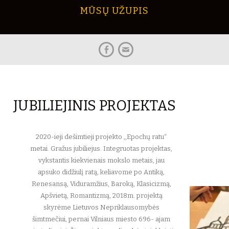
MŪSŲ UŽUPIS
Facebook
El.paštas
JUBILIEJINIS PROJEKTAS
2020-ieji dešimtieji projekto ,,Epochų ratu“
metai. Gražus jubiliejus. Integruotas projektas,
vykstantis kiekvienais mokslo metais, jau
apsuko didžiulį ratą, keliavome po Antiką,
Renesansą, Viduramžius, Baroką, Klasicizmą,
Apšvietą, Romantizmą, 2018m. projektą
skyrėme Lietuvos Nepriklausomybės
šimtmečiui, pernai Vilniaus miesto 696- ajam