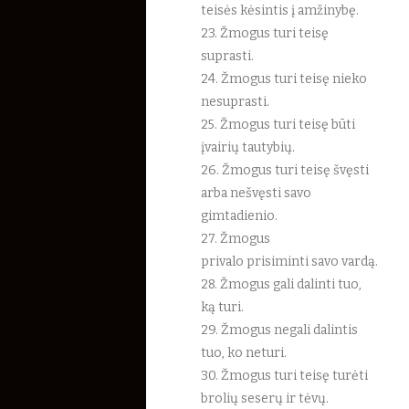
teisės kėsintis į amžinybę.
23. Žmogus turi teisę
suprasti.
24. Žmogus turi teisę nieko
nesuprasti.
25. Žmogus turi teisę būti
įvairių tautybių.
26. Žmogus turi teisę švęsti
arba nešvęsti savo
gimtadienio.
27. Žmogus
privalo prisiminti savo vardą.
28. Žmogus gali dalinti tuo,
ką turi.
29. Žmogus negali dalintis
tuo, ko neturi.
30. Žmogus turi teisę turėti
brolių seserų ir tėvų.