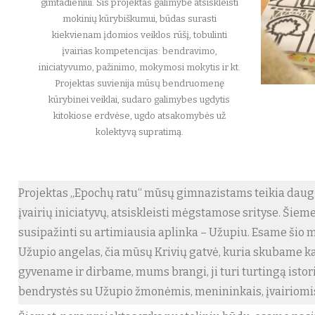
gimtadieniui. Šis projektas galimybė atsiskleisti
mokinių kūrybiškumui, būdas surasti
kiekvienam įdomios veiklos rūšį, tobulinti
įvairias kompetencijas: bendravimo,
iniciatyvumo, pažinimo, mokymosi mokytis ir kt.
Projektas suvienija mūsų bendruomenę
kūrybinei veiklai, sudaro galimybes ugdytis
kitokiose erdvėse, ugdo atsakomybės už
kolektyvą supratimą.
Projektas ,,Epochų ratu“ mūsų gimnazistams teikia dau
įvairių iniciatyvų, atsiskleisti mėgstamose srityse. Šie
susipažinti su artimiausia aplinka – Užupiu. Esame šio m
Užupio angelas, čia mūsų Krivių gatvė, kuria skubame ka
gyvename ir dirbame, mums brangi, ji turi turtingą istor
bendrystės su Užupio žmonėmis, menininkais, įvairiomi