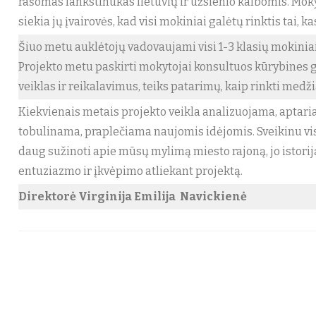
rašomas lankstinukas lietuvių ir užsienio kalbomis. Mok
siekia jų įvairovės, kad visi mokiniai galėtų rinktis tai, k
Šiuo metu auklėtojų vadovaujami visi 1-3 klasių mokiniai 
Projekto metu paskirti mokytojai konsultuos kūrybines 
veiklas ir reikalavimus, teiks patarimų, kaip rinkti medži
Kiekvienais metais projekto veikla analizuojama, aptaria
tobulinama, praplečiama naujomis idėjomis. Sveikinu vi
daug sužinoti apie mūsų mylimą miesto rajoną, jo istorij
entuziazmo ir įkvėpimo atliekant projektą.
Direktorė Virginija Emilija Navickienė