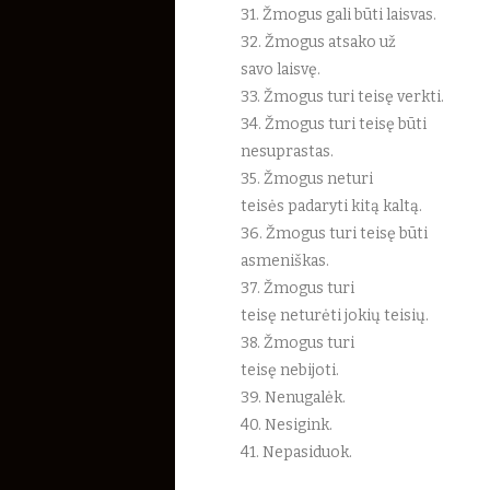
31. Žmogus gali būti laisvas.
32. Žmogus atsako už
savo laisvę.
33. Žmogus turi teisę verkti.
34. Žmogus turi teisę būti
nesuprastas.
35. Žmogus neturi
teisės padaryti kitą kaltą.
36. Žmogus turi teisę būti
asmeniškas.
37. Žmogus turi
teisę neturėti jokių teisių.
38. Žmogus turi
teisę nebijoti.
39. Nenugalėk.
40. Nesigink.
41. Nepasiduok.