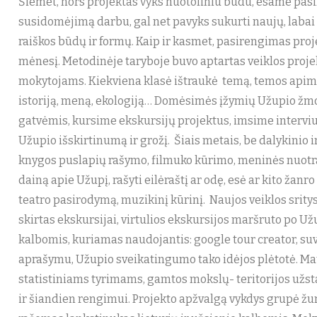
Šiemet, nors projektas vyks nuotoliniu būdu, esame pas
susidomėjimą darbu, gal net pavyks sukurti naujų, labai į
raiškos būdų ir formų. Kaip ir kasmet, pasirengimas proj
mėnesį. Metodinėje taryboje buvo aptartas veiklos projek
mokytojams. Kiekviena klasė ištraukė temą, temos apima įv
istoriją, meną, ekologiją… Domėsimės įžymių Užupio žmon
gatvėmis, kursime ekskursijų projektus, imsime intervi
Užupio išskirtinumą ir grožį. Šiais metais, be dalykinio
knygos puslapių rašymo, filmuko kūrimo, meninės nuotra
dainą apie Užupį, rašyti eilėraštį ar odę, esė ar kito žanro
teatro pasirodymą, muzikinį kūrinį. Naujos veiklos srit
skirtas ekskursijai, virtulios ekskursijos maršruto po U
kalbomis, kuriamas naudojantis: google tour creator, su
aprašymu, Užupio sveikatingumo tako idėjos plėtotė. M
statistiniams tyrimams, gamtos mokslų- teritorijos užs
ir šiandien rengimui. Projekto apžvalgą vykdys grupė žurn